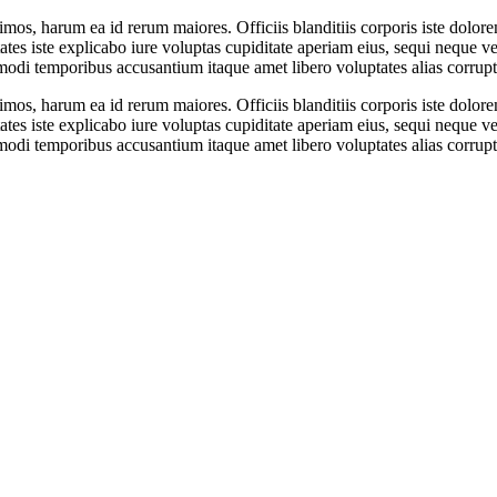
ssimos, harum ea id rerum maiores. Officiis blanditiis corporis iste d
tes iste explicabo iure voluptas cupiditate aperiam eius, sequi neque ve
di temporibus accusantium itaque amet libero voluptates alias corrupti r
ssimos, harum ea id rerum maiores. Officiis blanditiis corporis iste d
tes iste explicabo iure voluptas cupiditate aperiam eius, sequi neque ve
di temporibus accusantium itaque amet libero voluptates alias corrupti r